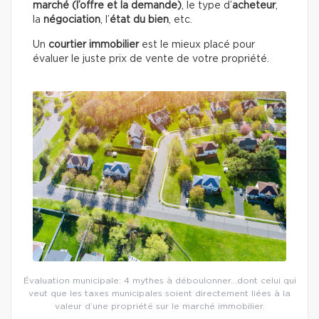
marché (l’offre et la demande)
, le type d’
acheteur
,
la
négociation
, l’
état du
bien
, etc.
Un
courtier immobilier
est le mieux placé pour
évaluer le juste prix de vente de votre propriété.
Évaluation municipale: 4 mythes à déboulonner…dont celui qui
veut que les taxes municipales soient directement liées à la
valeur d’une propriété sur le marché immobilier.