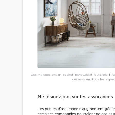
Ces maisons ont un cachet incroyable! Toutefois, il 
qui assurent tous les aspe
Ne lésinez pas sur les assurances
Les primes d’assurance n’augmentent généra
certaines compagnies pourraient ne pas assu